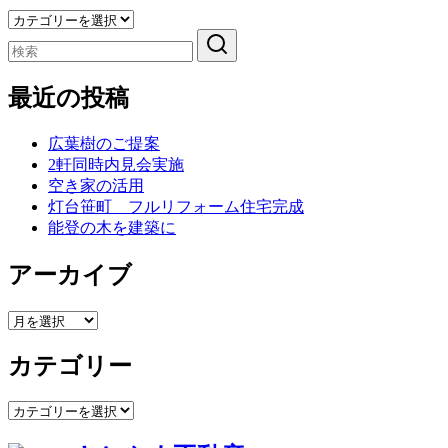
ブ
カ
テ
ゴ
リ
最近の投稿
ー
広葉樹のご提案
2軒同時内見会実施
空き家の活用
灯台笹町 フルリフォーム住宅完成
能登の木を建築に
アーカイブ
ア
ー
カテゴリー
カ
イ
ブ
カ
テ