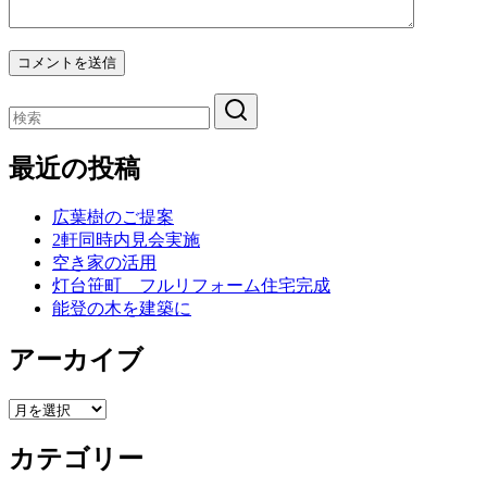
最近の投稿
広葉樹のご提案
2軒同時内見会実施
空き家の活用
灯台笹町 フルリフォーム住宅完成
能登の木を建築に
アーカイブ
ア
ー
カテゴリー
カ
イ