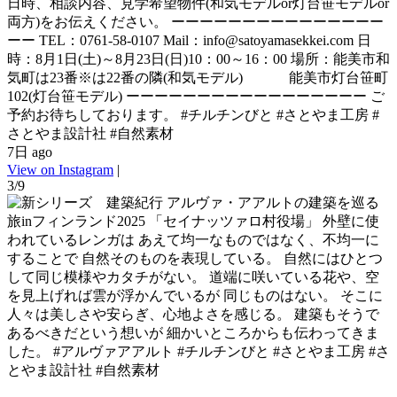
日時、相談内容、見学希望物件(和気モデルor灯台笹モデルor
両方)をお伝えください。 ーーーーーーーーーーーーーーー
ーー TEL：0761-58-0107 Mail：info@satoyamasekkei.com 日
時：8月1日(土)～8月23日(日)10：00～16：00 場所：能美市和
気町は23番※は22番の隣(和気モデル) 能美市灯台笹町
102(灯台笹モデル) ーーーーーーーーーーーーーーーーー ご
予約お待ちしております。 #チルチンびと #さとやま工房 #
さとやま設計社 #自然素材
7日 ago
View on Instagram
|
3/9