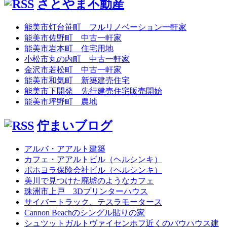
さとやま不動産
ゴ
リ
ー
能美市灯台笹町 フルリノベーション一軒家
能美市佐野町 中古一軒家
能美市岩本町 住宅用地
小松市丸の内町 中古一軒家
金沢市若松町 中古一軒家
能美市和気町 新築建売住宅
能美市下開発 先行建売住宅販売開始
能美市坪野町 農地
佇まいブログ
アルバ・アアルト建築
カフェ・アアルトビル（ヘルシンキ）
ポホヨラ保険会社ビル（ヘルシンキ）
美川で見つけた廃墟のようなカフェ
珠洲市上戸 3Dプリンターハウス
サイバートラック、テスラモータース
Cannon Beachのシングル貼りの家
シュツットガルトヴァイセンホフ近くのバウハウス建