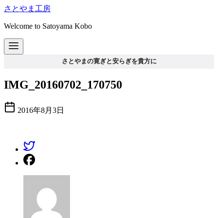
コ
さとやま工房
ン
Welcome to Satoyama Kobo
テ
ン
ツ
へ
さとやまの寛ぎと安らぎを貴方に
移
動
IMG_20160702_170750
2016年8月3日