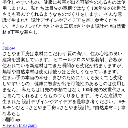
•
Follow
さとやま工房は素材にこだわり 質の高い、住み心地の良い
建築を提案しています。 ビニールクロスや接着剤、合板が
使われている新建材はできた瞬間から劣化が始まりますが、
無垢や自然素材は使えば使うほど美しくなっていきます。
住まい手の本当の幸せ、喜びのために いくら安くても劣化
しやすいもの、健康に被害が出る可能性のあるものは使用し
ません。 私たちは目先の事柄ではなく 100年先の次世代さえ
も喜んでくれるようなものづくりをします。 そんな意識で
生まれた 設計デザインやアイデアを是非参考ください。 #チ
ルチンびと #さとやま工房 #さとやま設計社 #自然素材 #丁寧
な暮らし
2週間 ago
View on Instagram
|