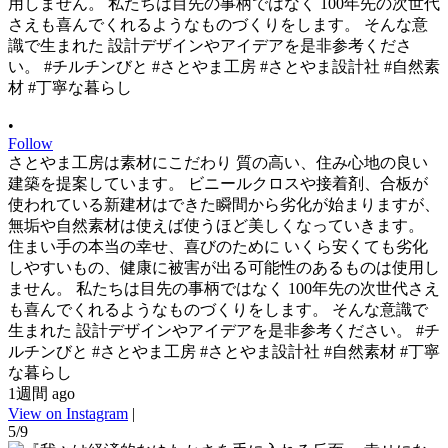
•
Follow
さとやま工房は素材にこだわり 質の高い、住み心地の良い
建築を提案しています。 ビニールクロスや接着剤、合板が
使われている新建材はできた瞬間から劣化が始まりますが、
無垢や自然素材は使えば使うほど美しくなっていきます。
住まい手の本当の幸せ、喜びのために いくら安くても劣化
しやすいもの、健康に被害が出る可能性のあるものは使用し
ません。 私たちは目先の事柄ではなく 100年先の次世代さえ
も喜んでくれるようなものづくりをします。 そんな意識で
生まれた 設計デザインやアイデアを是非参考ください。 #チ
ルチンびと #さとやま工房 #さとやま設計社 #自然素材 #丁寧
な暮らし
1週間 ago
View on Instagram
|
5/9