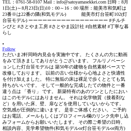
•
Follow
ただいま2軒同時内見会を実施中です。 たくさんの方に動画
をみて頂きましてありがとうございます。 フルリノベーシ
ョンした灯台笹モデルは 築50年の建物を自然素材ベースで
改修しております。 以前の古い仕様から心地よさと快適性
を付け加えました。 特に無垢の床は裸足で歩くととても気
持ちがいいです。 そして一般的な完成したての物件と一番
違う点は 「香り」 です。 新築特有のあのツンとしたにおい
はこのモデルにはありません。 それは化学物質（接着剤な
ど）を用いた床、壁、扉などを使用していないからです。
空気感が圧倒的に違います。 是非ご体感ください。 ご予約
はお電話、メールもしくはプロフィール欄のリンク先申し込
みフォームからお願いいたします。 その際ご希望の日時、
相談内容、見学希望物件(和気モデルor灯台笹モデルor両方)