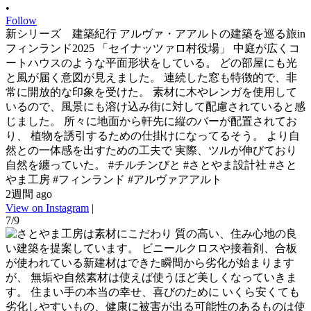
•
Follow
新シリーズ 建築紀行 アルヴァ・アアルトの建築を巡る旅in
フィンランド2025 「セイナッツァロ村役場」 中庭が広くコ
ートハウスのような平面形状をしている。 どの部屋にも光
と風が届く意図が見えました。 連続した窓も特徴的で、非
常に開放的な印象を受けた。 素材に木やレンガを使用して
いるので、風景にも溶け込み街に対して配慮されていると感
じました。 所々に地面から軒先に縦のバーが配置されてお
り、 植物を誘引するための仕掛けになってるそう。 より自
然との一体感を出すための工夫で 実際、ツルが伸びており
自然を纏っていた。 #チルチンびと #さとやま設計社 #さと
やま工房 #フィンランド #アルヴァアアルト
2週間 ago
View on Instagram
|
7/9