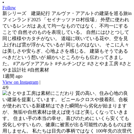
•
Follow
新シリーズ 建築紀行 アルヴァ・アアルトの建築を巡る旅in
フィンランド2025 「セイナッツァロ村役場」 外壁に使われ
ているレンガは あえて均一なものではなく、不均一にする
ことで 自然そのものを表現している。 自然にはひとつして
同じ模様やカタチがない。 道端に咲いている花や、空を見
上げれば雲が浮かんでいるが 同じものはない。 そこに人々
は美しさや安らぎ、心地よさを感じる。 建築もそうである
べきだという想いが 細かいところからも伝わってきまし
た。 #アルヴァアアルト #チルチンびと #さとやま工房 #さと
やま設計社 #自然素材
1週間 ago
View on Instagram
|
4/9