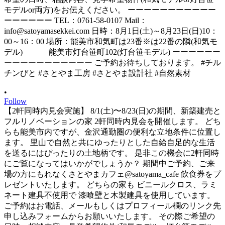
•
Follow
【2軒同時内見会実施】 8/1(土)〜8/23(日)の期間、新築建売と
フルリノベーションの家 2軒同時内見会を開催します。 どち
らも能美市内ですが、金沢通勤圏の便利な立地条件に位置し
ます。 里山で自然と共にゆったりとした自給自足的な生活
を送るにはぴったりの土地柄です。 是非この機会に2軒同時
にご覧になってはいかがでしょうか？ 期間中ご予約、ご来
場の方にもれなくさとやまカフェ@satoyama_cafe 飲食券をプ
レゼントいたします。 どちらの家も ビニールクロス、ラミ
ネート建具不使用で 漆喰壁と木製建具を使用しています。
ご予約はお電話、メールもしくはプロフィール欄のリンク先
申し込みフォームからお願いいたします。 その際ご希望の