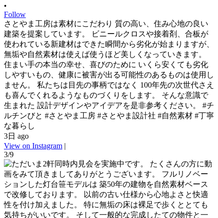
•
Follow
さとやま工房は素材にこだわり 質の高い、住み心地の良い
建築を提案しています。 ビニールクロスや接着剤、合板が
使われている新建材はできた瞬間から劣化が始まりますが、
無垢や自然素材は使えば使うほど美しくなっていきます。
住まい手の本当の幸せ、喜びのために いくら安くても劣化
しやすいもの、健康に被害が出る可能性のあるものは使用し
ません。 私たちは目先の事柄ではなく 100年先の次世代さえ
も喜んでくれるようなものづくりをします。 そんな意識で
生まれた 設計デザインやアイデアを是非参考ください。 #チ
ルチンびと #さとやま工房 #さとやま設計社 #自然素材 #丁寧
な暮らし
3日 ago
View on Instagram
|
3/9