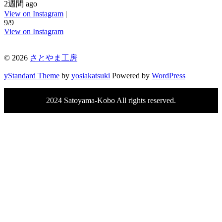
2週間 ago
View on Instagram
|
9/9
View on Instagram
© 2026
さとやま工房
yStandard Theme
by
yosiakatsuki
Powered by
WordPress
2024 Satoyama-Kobo All rights reserved.