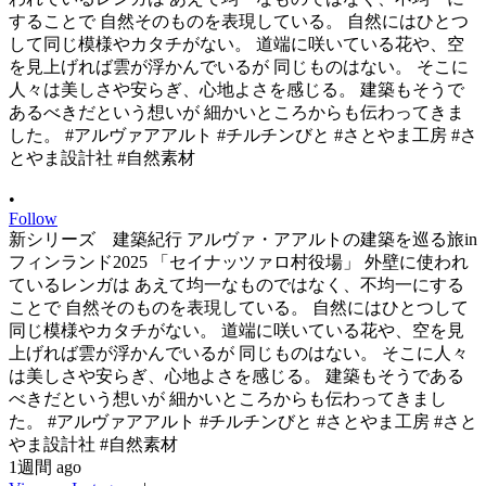
•
Follow
新シリーズ 建築紀行 アルヴァ・アアルトの建築を巡る旅in
フィンランド2025 「セイナッツァロ村役場」 外壁に使われ
ているレンガは あえて均一なものではなく、不均一にする
ことで 自然そのものを表現している。 自然にはひとつして
同じ模様やカタチがない。 道端に咲いている花や、空を見
上げれば雲が浮かんでいるが 同じものはない。 そこに人々
は美しさや安らぎ、心地よさを感じる。 建築もそうである
べきだという想いが 細かいところからも伝わってきまし
た。 #アルヴァアアルト #チルチンびと #さとやま工房 #さと
やま設計社 #自然素材
1週間 ago