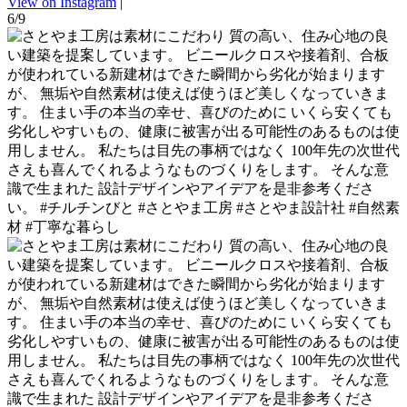
View on Instagram
|
6/9