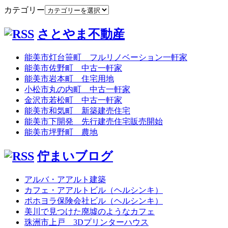
カテゴリー
さとやま不動産
能美市灯台笹町 フルリノベーション一軒家
能美市佐野町 中古一軒家
能美市岩本町 住宅用地
小松市丸の内町 中古一軒家
金沢市若松町 中古一軒家
能美市和気町 新築建売住宅
能美市下開発 先行建売住宅販売開始
能美市坪野町 農地
佇まいブログ
アルバ・アアルト建築
カフェ・アアルトビル（ヘルシンキ）
ポホヨラ保険会社ビル（ヘルシンキ）
美川で見つけた廃墟のようなカフェ
珠洲市上戸 3Dプリンターハウス