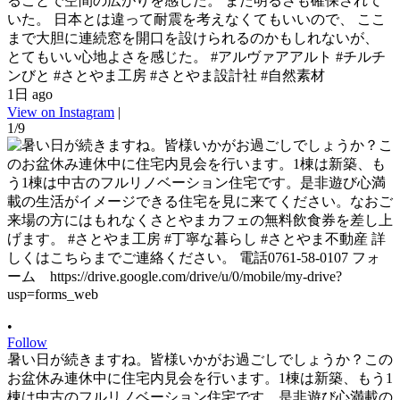
ることで空間の広がりを感じた。 また明るさも確保されて
いた。 日本とは違って耐震を考えなくてもいいので、 ここ
まで大胆に連続窓を開口を設けられるのかもしれないが、
とてもいい心地よさを感じた。 #アルヴァアアルト #チルチ
ンびと #さとやま工房 #さとやま設計社 #自然素材
1日 ago
View on Instagram
|
1/9
•
Follow
暑い日が続きますね。皆様いかがお過ごしでしょうか？この
お盆休み連休中に住宅内見会を行います。1棟は新築、もう1
棟は中古のフルリノベーション住宅です。是非遊び心満載の