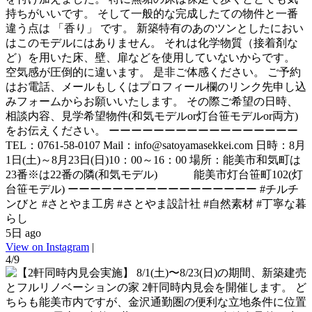
持ちがいいです。 そして一般的な完成したての物件と一番
違う点は 「香り」 です。 新築特有のあのツンとしたにおい
はこのモデルにはありません。 それは化学物質（接着剤な
ど）を用いた床、壁、扉などを使用していないからです。
空気感が圧倒的に違います。 是非ご体感ください。 ご予約
はお電話、メールもしくはプロフィール欄のリンク先申し込
みフォームからお願いいたします。 その際ご希望の日時、
相談内容、見学希望物件(和気モデルor灯台笹モデルor両方)
をお伝えください。 ーーーーーーーーーーーーーーーーー
TEL：0761-58-0107 Mail：info@satoyamasekkei.com 日時：8月
1日(土)～8月23日(日)10：00～16：00 場所：能美市和気町は
23番※は22番の隣(和気モデル) 能美市灯台笹町102(灯
台笹モデル) ーーーーーーーーーーーーーーーーー #チルチ
ンびと #さとやま工房 #さとやま設計社 #自然素材 #丁寧な暮
らし
5日 ago
View on Instagram
|
4/9