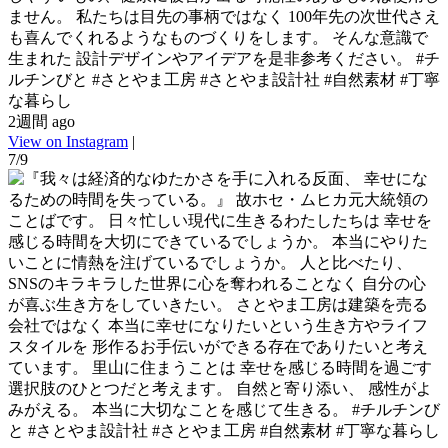
ません。 私たちは目先の事柄ではなく 100年先の次世代さえ
も喜んでくれるようなものづくりをします。 そんな意識で
生まれた 設計デザインやアイデアを是非参考ください。 #チ
ルチンびと #さとやま工房 #さとやま設計社 #自然素材 #丁寧
な暮らし
2週間 ago
View on Instagram
|
7/9