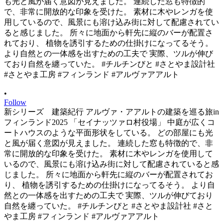
•
Follow
新シリーズ 建築紀行 アルヴァ・アアルトの建築を巡る旅in
フィンランド2025 「セイナッツァロ村役場」 中庭が広くコ
ートハウスのような平面形状をしている。 どの部屋にも光
と風が届く意図が見えました。 連続した窓も特徴的で、非
常に開放的な印象を受けた。 素材に木やレンガを使用して
いるので、風景にも溶け込み街に対して配慮されていると感
じました。 所々に地面から軒先に縦のバーが配置されてお
り、 植物を誘引するための仕掛けになってるそう。 より自
然との一体感を出すための工夫で 実際、ツルが伸びており
自然を纏っていた。 #チルチンびと #さとやま設計社 #さと
やま工房 #フィンランド #アルヴァアアルト