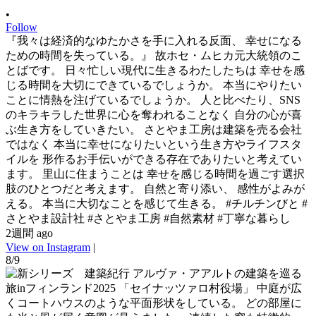
•
Follow
『我々は経済的なゆたかさを手に入れる反面、 幸せになる
ための時間を失っている。』 故ホセ・ムヒカ元大統領のこ
とばです。 日々忙しい現代に生きるわたしたちは 幸せを感
じる時間を大切にできているでしょうか。 本当にやりたい
ことに情熱を注げているでしょうか。 人と比べたり、SNS
のキラキラした世界に心を奪われることなく 自分の心が喜
ぶ生き方をしていきたい。 さとやま工房は建築を売る会社
ではなく 本当に幸せになりたいという生き方やライフスタ
イルを 形作るお手伝いができる存在でありたいと考えてい
ます。 里山に住まうことは 幸せを感じる時間を過ごす選択
肢のひとつだと考えます。 自然と寄り添い、 感性がよみが
える。 本当に大切なことを感じて生きる。 #チルチンびと #
さとやま設計社 #さとやま工房 #自然素材 #丁寧な暮らし
2週間 ago
View on Instagram
|
8/9