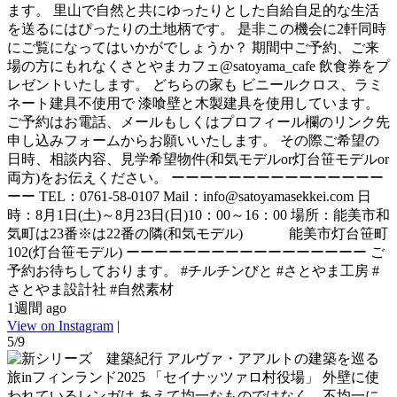
ます。 里山で自然と共にゆったりとした自給自足的な生活
を送るにはぴったりの土地柄です。 是非この機会に2軒同時
にご覧になってはいかがでしょうか？ 期間中ご予約、ご来
場の方にもれなくさとやまカフェ@satoyama_cafe 飲食券をプ
レゼントいたします。 どちらの家も ビニールクロス、ラミ
ネート建具不使用で 漆喰壁と木製建具を使用しています。
ご予約はお電話、メールもしくはプロフィール欄のリンク先
申し込みフォームからお願いいたします。 その際ご希望の
日時、相談内容、見学希望物件(和気モデルor灯台笹モデルor
両方)をお伝えください。 ーーーーーーーーーーーーーーー
ーー TEL：0761-58-0107 Mail：info@satoyamasekkei.com 日
時：8月1日(土)～8月23日(日)10：00～16：00 場所：能美市和
気町は23番※は22番の隣(和気モデル) 能美市灯台笹町
102(灯台笹モデル) ーーーーーーーーーーーーーーーーー ご
予約お待ちしております。 #チルチンびと #さとやま工房 #
さとやま設計社 #自然素材
1週間 ago
View on Instagram
|
5/9