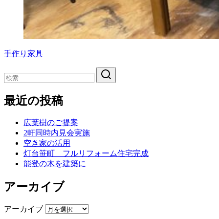
手作り家具
最近の投稿
広葉樹のご提案
2軒同時内見会実施
空き家の活用
灯台笹町 フルリフォーム住宅完成
能登の木を建築に
アーカイブ
アーカイブ