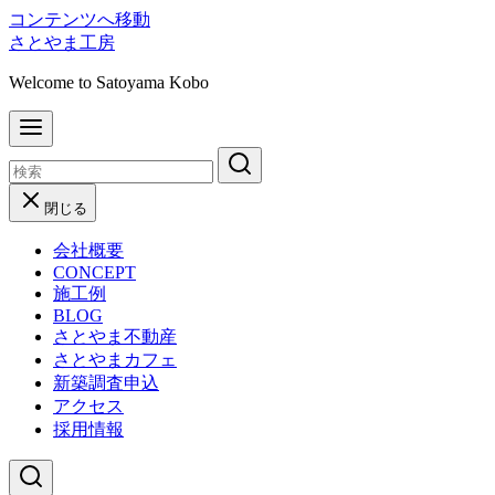
コンテンツへ移動
さとやま工房
Welcome to Satoyama Kobo
閉じる
会社概要
CONCEPT
施工例
BLOG
さとやま不動産
さとやまカフェ
新築調査申込
アクセス
採用情報