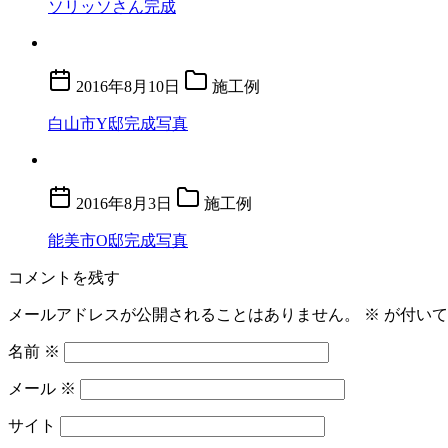
ソリッソさん完成
2016年8月10日
施工例
白山市Y邸完成写真
2016年8月3日
施工例
能美市O邸完成写真
コメントを残す
メールアドレスが公開されることはありません。
※
が付いて
名前
※
メール
※
サイト