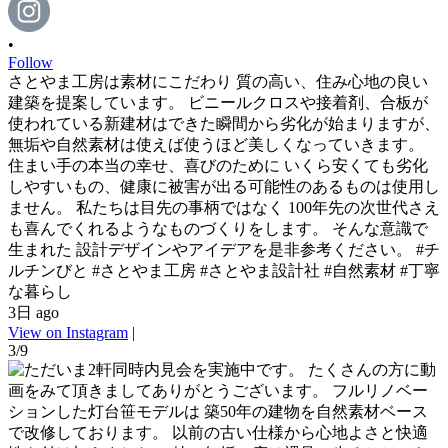
•
Follow
さとやま工房は素材にこだわり 質の高い、住み心地の良い
建築を提案しています。 ビニールクロスや接着剤、合板が
使われている新建材はできた瞬間から劣化が始まりますが、
無垢や自然素材は使えば使うほど美しくなっていきます。
住まい手の本当の幸せ、喜びのために いくら安くても劣化
しやすいもの、健康に被害が出る可能性のあるものは使用し
ません。 私たちは目先の事柄ではなく 100年先の次世代さえ
も喜んでくれるようなものづくりをします。 そんな意識で
生まれた 設計デザインやアイデアを是非参考ください。 #チ
ルチンびと #さとやま工房 #さとやま設計社 #自然素材 #丁寧
な暮らし
3日 ago
View on Instagram
|
3/9