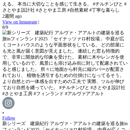
える。 本当に大切なことを感じて生きる。 #チルチンびと #
さとやま設計社 #さとやま工房 #自然素材 #丁寧な暮らし
2週間 ago
View on Instagram
|
8/9
•
Follow
新シリーズ 建築紀行 アルヴァ・アアルトの建築を巡る旅in
フィンランド2025 「セイナッツァロ村役場」 中庭が広くコ