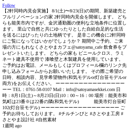
•
Follow
【2軒同時内見会実施】 8/1(土)〜8/23(日)の期間、新築建売と
フルリノベーションの家 2軒同時内見会を開催します。 どち
らも能美市内ですが、金沢通勤圏の便利な立地条件に位置し
ます。 里山で自然と共にゆったりとした自給自足的な生活
を送るにはぴったりの土地柄です。 是非この機会に2軒同時
にご覧になってはいかがでしょうか？ 期間中ご予約、ご来
場の方にもれなくさとやまカフェ@satoyama_cafe 飲食券をプ
レゼントいたします。 どちらの家も ビニールクロス、ラミ
ネート建具不使用で 漆喰壁と木製建具を使用しています。
ご予約はお電話、メールもしくはプロフィール欄のリンク先
申し込みフォームからお願いいたします。 その際ご希望の
日時、相談内容、見学希望物件(和気モデルor灯台笹モデルor
両方)をお伝えください。 ーーーーーーーーーーーーーーー
ーー TEL：0761-58-0107 Mail：info@satoyamasekkei.com 日
時：8月1日(土)～8月23日(日)10：00～16：00 場所：能美市和
気町は23番※は22番の隣(和気モデル) 能美市灯台笹町
102(灯台笹モデル) ーーーーーーーーーーーーーーーーー ご
予約お待ちしております。 #チルチンびと #さとやま工房 #
さとやま設計社 #自然素材
1週間 ago