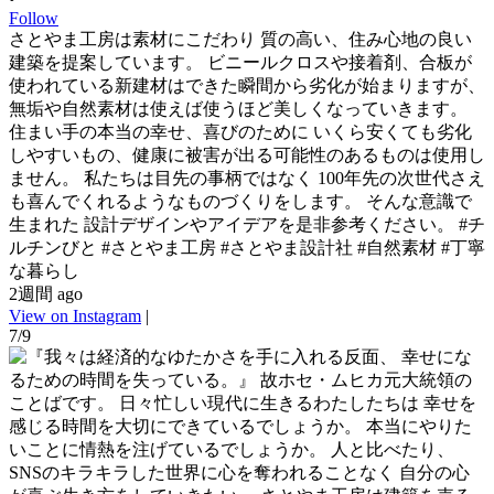
Follow
さとやま工房は素材にこだわり 質の高い、住み心地の良い
建築を提案しています。 ビニールクロスや接着剤、合板が
使われている新建材はできた瞬間から劣化が始まりますが、
無垢や自然素材は使えば使うほど美しくなっていきます。
住まい手の本当の幸せ、喜びのために いくら安くても劣化
しやすいもの、健康に被害が出る可能性のあるものは使用し
ません。 私たちは目先の事柄ではなく 100年先の次世代さえ
も喜んでくれるようなものづくりをします。 そんな意識で
生まれた 設計デザインやアイデアを是非参考ください。 #チ
ルチンびと #さとやま工房 #さとやま設計社 #自然素材 #丁寧
な暮らし
2週間 ago
View on Instagram
|
7/9