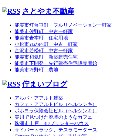
さとやま不動産
能美市灯台笹町 フルリノベーション一軒家
能美市佐野町 中古一軒家
能美市岩本町 住宅用地
小松市丸の内町 中古一軒家
金沢市若松町 中古一軒家
能美市和気町 新築建売住宅
能美市下開発 先行建売住宅販売開始
能美市坪野町 農地
佇まいブログ
アルバ・アアルト建築
カフェ・アアルトビル（ヘルシンキ）
ポホヨラ保険会社ビル（ヘルシンキ）
美川で見つけた廃墟のようなカフェ
珠洲市上戸 3Dプリンターハウス
サイバートラック、テスラモータース