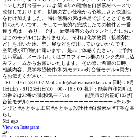
ョンした灯台笹モデルは 築50年の建物を自然素材ベースで
改修しております。 以前の古い仕様から心地よさと快適性
を付け加えました。 特に無垢の床は裸足で歩くととても気
持ちがいいです。 そして一般的な完成したての物件と一番
違う点は 「香り」 です。 新築特有のあのツンとしたにおい
はこのモデルにはありません。 それは化学物質（接着剤な
ど）を用いた床、壁、扉などを使用していないからです。
空気感が圧倒的に違います。 是非ご体感ください。 ご予約
はお電話、メールもしくはプロフィール欄のリンク先申し込
みフォームからお願いいたします。 その際ご希望の日時、
相談内容、見学希望物件(和気モデルor灯台笹モデルor両方)
をお伝えください。 ーーーーーーーーーーーーーーーーー
TEL：0761-58-0107 Mail：info@satoyamasekkei.com 日時：8月
1日(土)～8月23日(日)10：00～16：00 場所：能美市和気町は
23番※は22番の隣(和気モデル) 能美市灯台笹町102(灯
台笹モデル) ーーーーーーーーーーーーーーーーー #チルチ
ンびと #さとやま工房 #さとやま設計社 #自然素材 #丁寧な暮
らし
5日 ago
View on Instagram
|
4/9