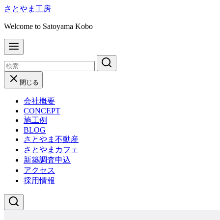
コ
さとやま工房
ン
Welcome to Satoyama Kobo
テ
ン
ツ
へ
移
動
閉じる
会社概要
CONCEPT
施工例
BLOG
さとやま不動産
さとやまカフェ
新築調査申込
アクセス
採用情報