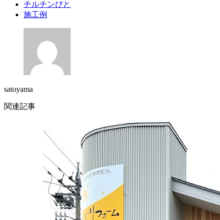
チルチンびと
施工例
satoyama
関連記事