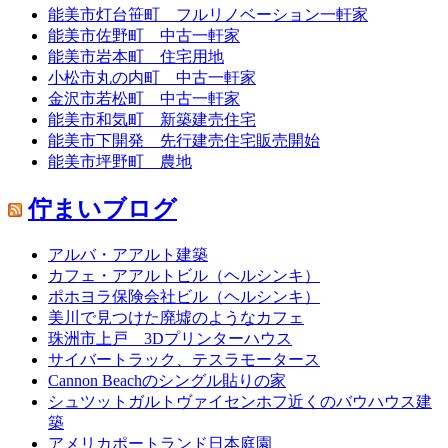
能美市灯台笹町 フルリノベーション一軒家
能美市佐野町 中古一軒家
能美市岩本町 住宅用地
小松市丸の内町 中古一軒家
金沢市若松町 中古一軒家
能美市和気町 新築建売住宅
能美市下開発 先行建売住宅販売開始
能美市坪野町 農地
佇まいブログ
アルバ・アアルト建築
カフェ・アアルトビル（ヘルシンキ）
ポホヨラ保険会社ビル（ヘルシンキ）
美川で見つけた廃墟のようなカフェ
珠洲市上戸 3Dプリンターハウス
サイバートラック、テスラモータース
Cannon Beachのシングル貼りの家
シュツットガルトヴァイセンホフ近くのバウハウス建
築
アメリカポートランド日本庭園